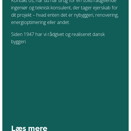
Kontakt os, når du har brug for en solid rådgivende
ingeniør og teknisk konsulent, der tager ejerskab for
dit projekt – hvad enten det er nybyggeri, renovering,
energioptimering eller andet.
Siden 1947 har vi rådgivet og realiseret dansk
byggeri.
Læs mere