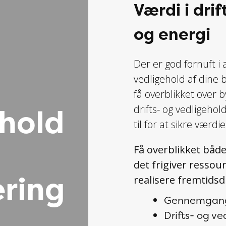
Værdi i drif
og energi
Der er god fornuft i 
vedligehold af dine 
få overblikket over 
ehold
drifts- og vedligeho
til for at sikre værd
Få overblikket både
det frigiver ressourc
ring
realisere fremtid
Gennemgang a
Drifts- og v