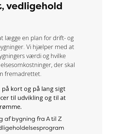
t, vedligehold
at lægge en plan for drift- og
bygninger. Vi hjælper med at
bygningers værdi og hvilke
ldelsesomkostninger, der skal
ien fremadrettet.
 på kort og på lang sigt
er til udvikling og til at
sdrømme.
f bygning fra A til Z
edligeholdelsesprogram