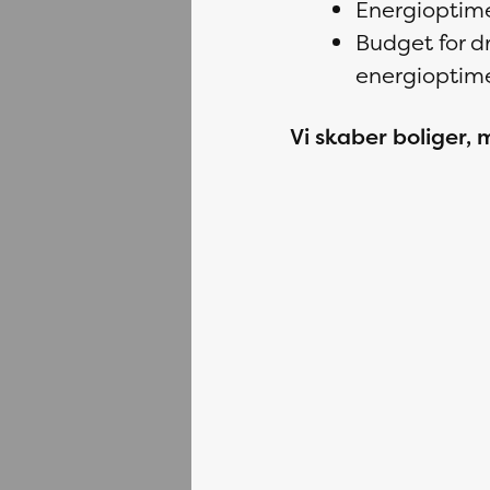
Energioptim
Budget for dr
energioptim
Vi skaber boliger, ma