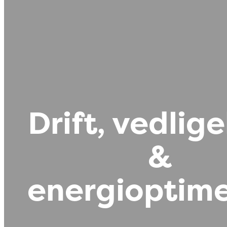
Drift, vedlig
&
energioptime