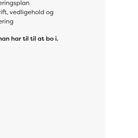
eringsplan
ift, vedligehold og
ering
n har til til at bo i.