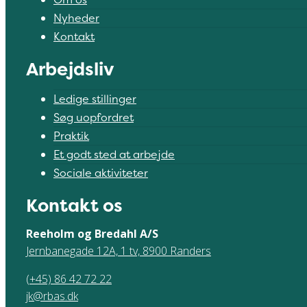
Nyheder
Kontakt
Arbejdsliv
Ledige stillinger
Søg uopfordret
Praktik
Et godt sted at arbejde
Sociale aktiviteter
Kontakt os
Reeholm og Bredahl A/S
Jernbanegade 12A, 1 tv, 8900 Randers
(+45) 86 42 72 22
jk@rbas.dk