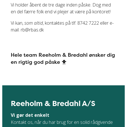
Vi holder åbent de tre dage inden påske. Dog med
en del færre folk end vi plejer at være på kontoret!
Vi kan,
som altid
, kontaktes på tlf. 8742 7222 eller e-
mail: rb@rbas.dk
Hele team Reeholm & Bredahl ønsker dig
en rigtig god påske 🐥
Reeholm & Bredahl A/S
Vi gør det enkelt
Kontakt os, når du har brug for en solid rådgivende