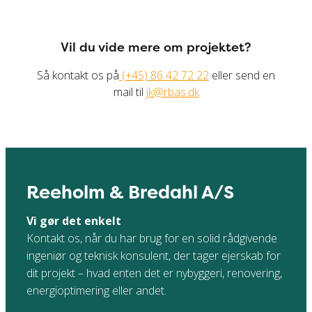
Vil du vide mere om projektet?
Så kontakt os på
(+45) 86 42 72 22
eller send en
mail til
jk@rbas.dk
Reeholm & Bredahl A/S
Vi gør det enkelt
Kontakt os, når du har brug for en solid rådgivende
ingeniør og teknisk konsulent, der tager ejerskab for
dit projekt – hvad enten det er nybyggeri, renovering,
energioptimering eller andet.