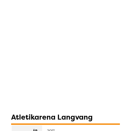
Atletikarena Langvang
ÅR
2017